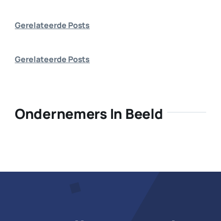
Bedrijf aanmelden
Gerelateerde Posts
Gerelateerde Posts
Ondernemers In Beeld