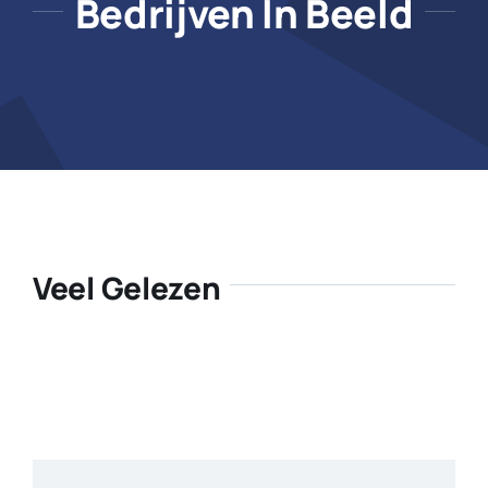
Bedrijven In Beeld
Veel Gelezen