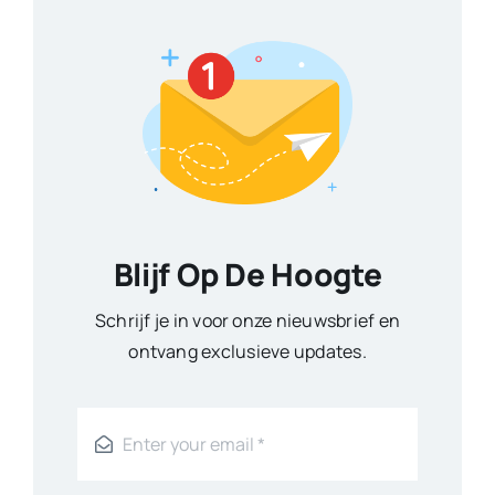
Blijf Op De Hoogte
Schrijf je in voor onze nieuwsbrief en
ontvang exclusieve updates.