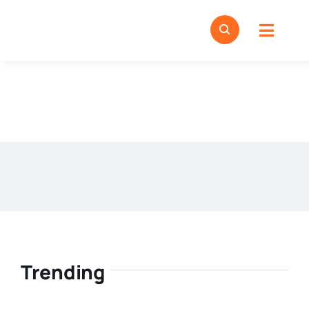
Skip
to
Toggl
content
Navig
Home
Business
Meer
Bedrijven
Bussio Keurmerk
Trending
Contact