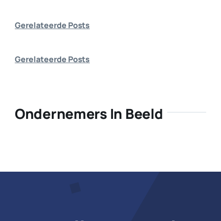
Bedrijf aanmelden
Gerelateerde Posts
Gerelateerde Posts
Ondernemers In Beeld