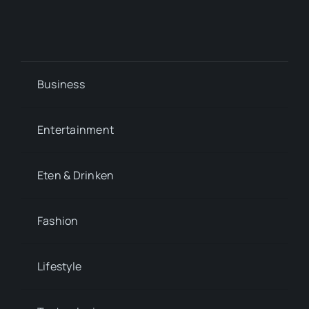
Business
Entertainment
Eten & Drinken
Fashion
Lifestyle