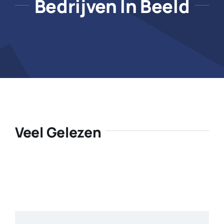
Bedrijven In Beeld
Veel Gelezen