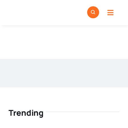
Skip
to
Toggl
content
Navig
Home
Business
Meer
Bedrijven
Bussio Keurmerk
Trending
Contact